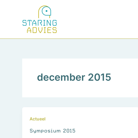
Ga
naar
de
inhoud
december 2015
Actueel
Symposium 2015