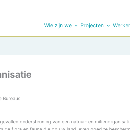
Wie zijn we
Projecten
Werken
nisatie
e Bureaus
el gevallen ondersteuning van een natuur- en milieuorganisa
om de flora en fauna die op uw land leven goed te beschermen