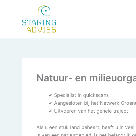
Ga
naar
de
inhoud
Natuur- en milieuorga
✔ Specialist in quickscans
✔ Aangesloten bij het Netwerk Groen
✔ Uitvoeren van het gehele traject
Als u een stuk land beheert, heeft u in ve
is van een natuurgebied, is het belangrijk 