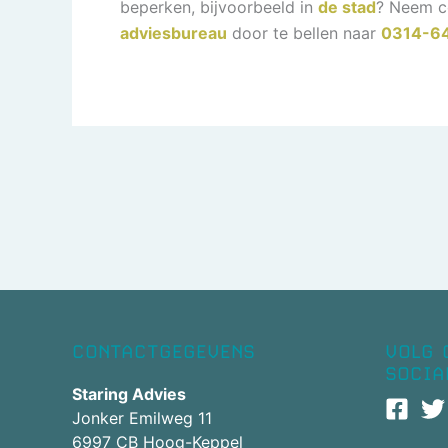
beperken, bijvoorbeeld in
de stad
? Neem c
adviesbureau
door te bellen naar
0314-6
CONTACTGEGEVENS
VOLG 
SOCIA
Staring Advies
Jonker Emilweg 11
6997 CB Hoog-Keppel