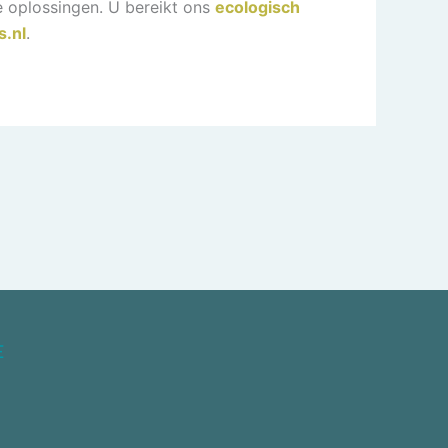
 oplossingen. U bereikt ons
ecologisch
s.nl
.
E