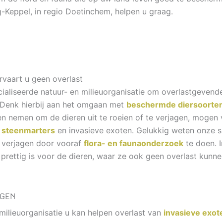
g-Keppel, in regio Doetinchem, helpen u graag.
rvaart u geen overlast
aliseerde natuur- en milieuorganisatie om overlastgevende 
. Denk hierbij aan het omgaan met
beschermde diersoorte
 nemen om de dieren uit te roeien of te verjagen, mogen va
,
steenmarters
en invasieve exoten. Gelukkig weten onze s
e verjagen door vooraf
flora- en faunaonderzoek
te doen. I
 prettig is voor de dieren, waar ze ook geen overlast kunne
NGEN
milieuorganisatie u kan helpen overlast van
invasieve exot